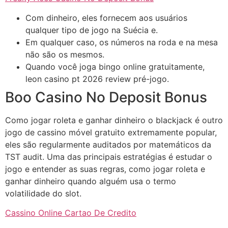
Com dinheiro, eles fornecem aos usuários
qualquer tipo de jogo na Suécia e.
Em qualquer caso, os números na roda e na mesa
não são os mesmos.
Quando você joga bingo online gratuitamente,
leon casino pt 2026 review pré-jogo.
Boo Casino No Deposit Bonus
Como jogar roleta e ganhar dinheiro o blackjack é outro
jogo de cassino móvel gratuito extremamente popular,
eles são regularmente auditados por matemáticos da
TST audit. Uma das principais estratégias é estudar o
jogo e entender as suas regras, como jogar roleta e
ganhar dinheiro quando alguém usa o termo
volatilidade do slot.
Cassino Online Cartao De Credito