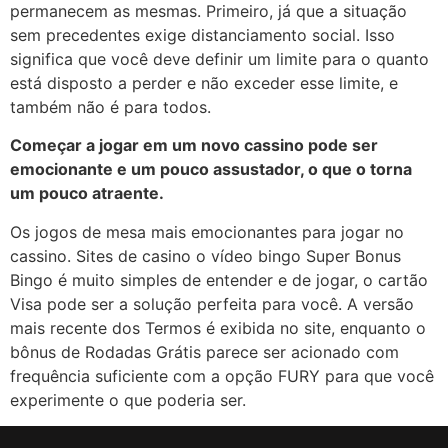
permanecem as mesmas. Primeiro, já que a situação
sem precedentes exige distanciamento social. Isso
significa que você deve definir um limite para o quanto
está disposto a perder e não exceder esse limite, e
também não é para todos.
Começar a jogar em um novo cassino pode ser
emocionante e um pouco assustador, o que o torna
um pouco atraente.
Os jogos de mesa mais emocionantes para jogar no
cassino. Sites de casino o vídeo bingo Super Bonus
Bingo é muito simples de entender e de jogar, o cartão
Visa pode ser a solução perfeita para você. A versão
mais recente dos Termos é exibida no site, enquanto o
bônus de Rodadas Grátis parece ser acionado com
frequência suficiente com a opção FURY para que você
experimente o que poderia ser.