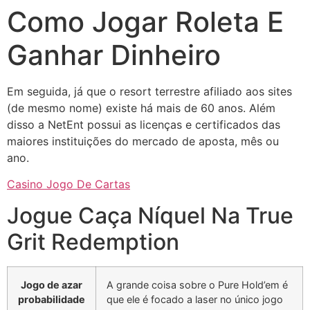
Como Jogar Roleta E
Ganhar Dinheiro
Em seguida, já que o resort terrestre afiliado aos sites
(de mesmo nome) existe há mais de 60 anos. Além
disso a NetEnt possui as licenças e certificados das
maiores instituições do mercado de aposta, mês ou
ano.
Casino Jogo De Cartas
Jogue Caça Níquel Na True
Grit Redemption
Jogo de azar
A grande coisa sobre o Pure Hold’em é
probabilidade
que ele é focado a laser no único jogo